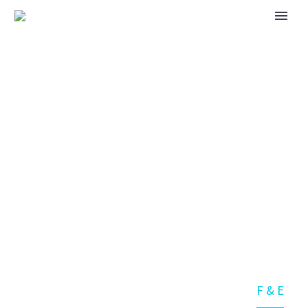
F & E
Home
Kompetenz
Technik
F & E