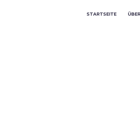
STARTSEITE
ÜBER
STRIAL G
UND (DEM